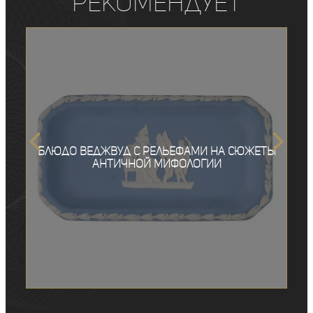
рекомендует
Блюдо Веджвуд с рельефами на сюжеты
античной мифологии