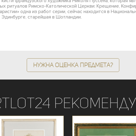
кисти французского художника Николя Пуссена, которая явл
х ритуалов Римско-Католической Церкви: Крещение, Конфир
ристии» одна из работ серии, сейчас находится в Национальн
в Эдинбурге, старейшая в Шотландии.
Нужна оценка предмета?
rtLot24 рекоменду