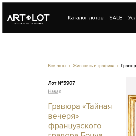
Каталог лотов
SALE
Ус
Публикации
Контакты
Все лоты
Живопись и графика
Гравюр
Лот №5907
Назад
Гравюра «Тайная
вечеря»
французского
гравера Бенуа