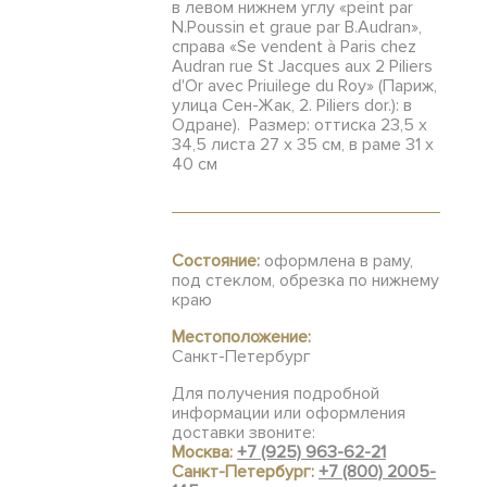
в левом нижнем углу «peint par
N.Poussin et graue par B.Audran»,
справа «Se vendent à Paris chez
Audran rue St Jacques aux 2 Piliers
d'Or avec Priuilege du Roy» (Париж,
улица Сен-Жак, 2. Piliers dor.): в
Одране). Размер: оттиска 23,5 х
34,5 листа 27 х 35 см, в раме 31 х
40 см
Состояние:
оформлена в раму,
под стеклом, обрезка по нижнему
краю
Местоположение:
Санкт-Петербург
Для получения подробной
информации или оформления
доставки звоните:
Москва:
+7 (925) 963-62-21
Санкт-Петербург:
+7 (800) 2005-