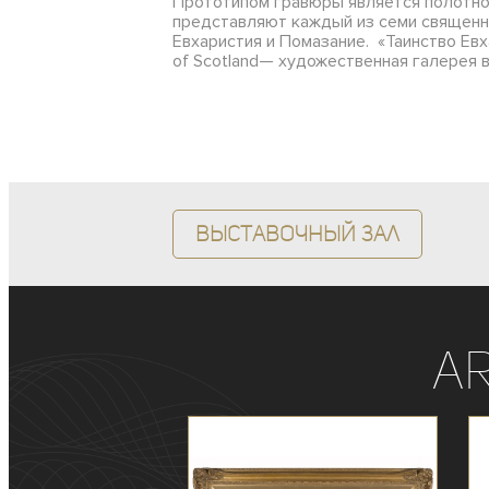
Прототипом гравюры является полотно 
представляют каждый из семи священны
Евхаристия и Помазание. «Таинство Евха
of Scotland— художественная галерея 
Выставочный зал
A