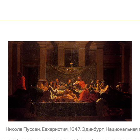
Никола Пуссен. Евхаристия. 1647. Эдинбург. Национальная