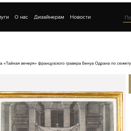
луги
О нас
Дизайнерам
Новости
а «Тайная вечеря» французского гравера Бенуа Одрана по сюжету