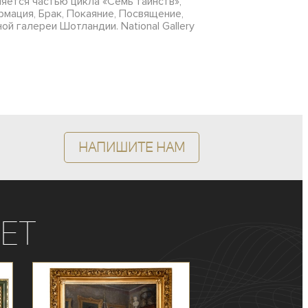
яется частью цикла «Семь таинств»,
мация, Брак, Покаяние, Посвящение,
ой галереи Шотландии. National Gallery
Напишите нам
ет