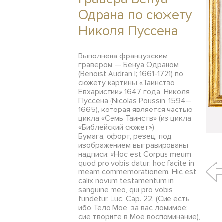
Одрана по сюжету
Николя Пуссена
Выполнена французским
гравёром — Бенуа Одраном
(Benoist Audran I; 1661-1721) по
сюжету картины «Таинство
Евхаристии» 1647 года, Николя
Пуссена (Nicolas Poussin, 1594–
1665), которая является частью
цикла «Семь Таинств» (из цикла
«Библейский сюжет»)
Бумага, офорт, резец, под
изображением выгравированы
надписи: «Hoc est Corpus meum
quod pro vobis datur: hoc facite in
meam commemorationem. Hic est
calix novum testamentum in
sanguine meo, qui pro vobis
fundetur. Luc. Cap. 22. (Сие есть
ибо Тело Мое, за вас ломимое;
сие творите в Мое воспоминание),