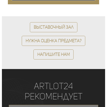
Выставочный зал
Нужна оценка предмета?
Напишите нам
ArtLot24
рекомендует