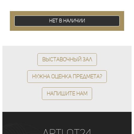
Нет в наличии
Выставочный зал
Нужна оценка предмета?
Напишите нам
ArtLot24