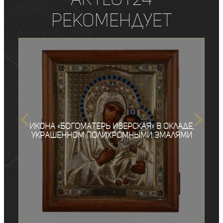
рекомендует
Икона «Богоматерь Иверская» в окладе,
украшенном полихромными эмалями