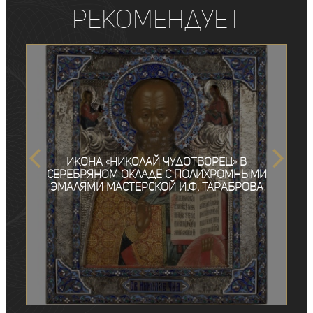
рекомендует
Икона «Николай Чудотворец» в
серебряном окладе с полихромными
эмалями мастерской И.Ф. Тараброва