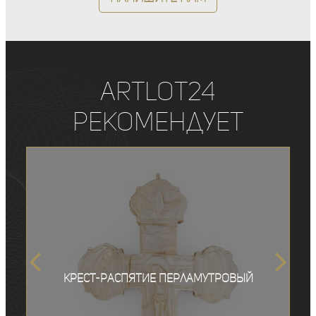
ArtLot24
рекомендует
Крест-распятие перламутровый