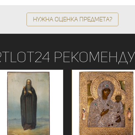
Нужна оценка предмета?
rtLot24 рекоменду