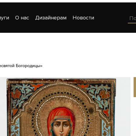
луги
О нас
Дизайнерам
Новости
есвятой Богородицы»