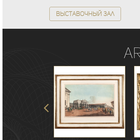
Выставочный зал
A