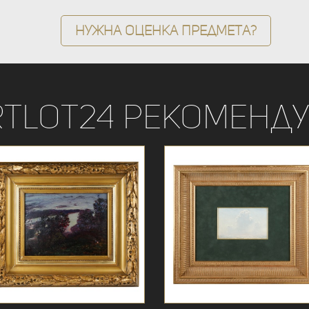
Нужна оценка предмета?
rtLot24 рекоменду