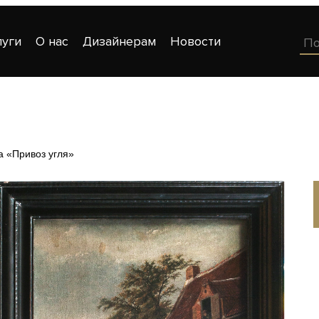
луги
О нас
Дизайнерам
Новости
а «Привоз угля»