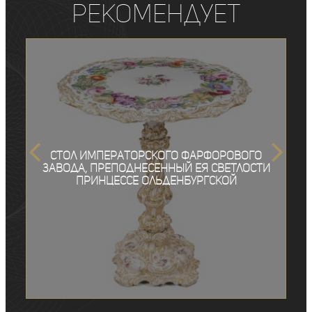
рекомендует
Стол Императорского фарфорового
завода, преподнесенный Ея Светлости
Принцессе Ольденбургской