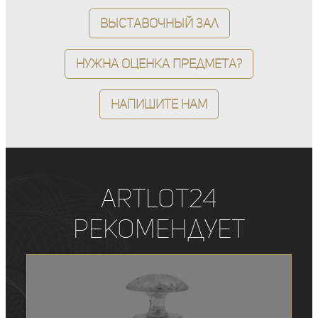
Выставочный зал
Нужна оценка предмета?
Напишите нам
ArtLot24
рекомендует