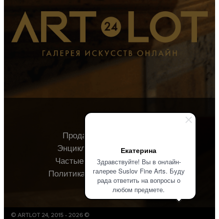
Продавцу
Покупателю
Энциклопедия
О галерее
Екатерина
Частые вопросы
Контакты
Здравствуйте! Вы в онлайн-
галерее Suslov Fine Arts. Буду
Политика конфиденциальности
рада ответить на вопросы о
любом предмете.
© ARTLOT 24, 2015 - 2026 ©