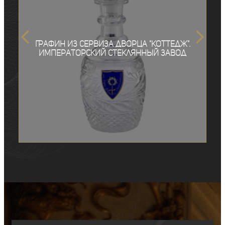
Графин из сервиза дворца "Коттедж".
Императорский стеклянный завод