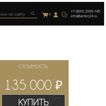
+7 (800) 2005-145
0
info@artlot24.ru
СТОИМОСТЬ
₽
135 000
Купить