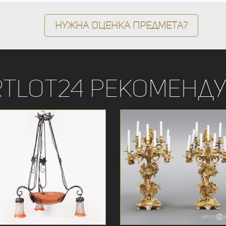
Нужна оценка предмета?
rtLot24 рекоменду