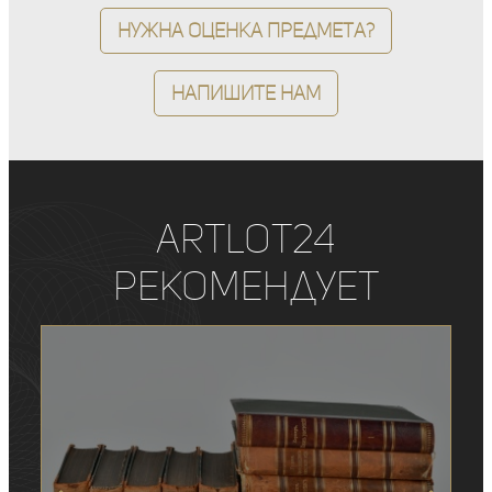
Нужна оценка предмета?
Напишите нам
ArtLot24
рекомендует