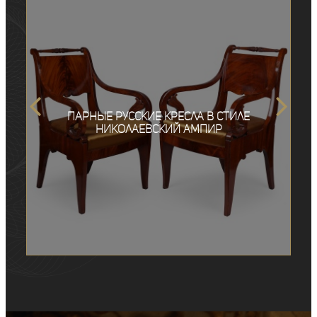
Парные русские кресла в стиле
николаевский ампир