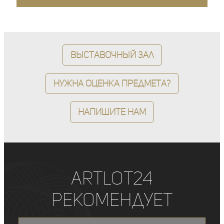
Выставочный зал
Нужна оценка предмета?
Напишите нам
ArtLot24
рекомендует