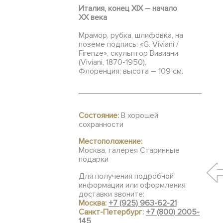
Италия,
конец XIX – начало
ХХ
века
Мрамор, рубка, шлифовка, на
поземе подпись: «G. Viviani /
Firenze», скульптор Вивиани
(Viviani, 1870-1950),
Флоренция; высота – 109 см.
Состояние:
В хорошей
сохранности
Местоположение:
Москва, галерея Старинные
подарки
Для получения подробной
информации или оформления
доставки звоните:
Москва:
+7 (925) 963-62-21
Санкт-Петербург:
+7 (800) 2005-
145