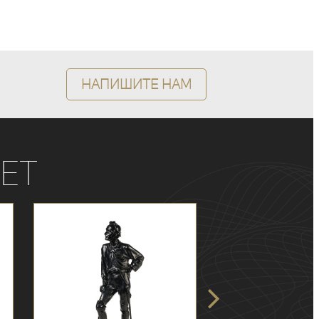
Напишите нам
ет