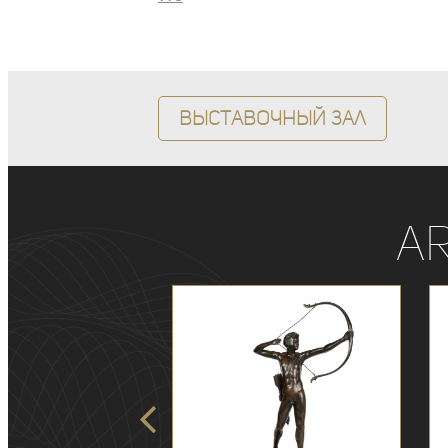
Выставочный зал
A