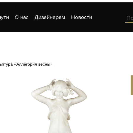
луги
О нас
Дизайнерам
Новости
ьптура «Аллегория весны»