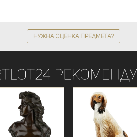
Нужна оценка предмета?
rtLot24 рекоменду