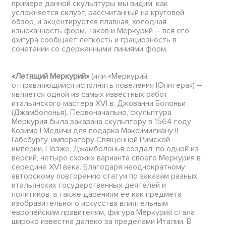
примере данной скульптуры мы видим, как
усложняется силуэт, рассчитанный на круговой
обзор, и акцентируется плавная, холодная
изысканность форм. Таков и Меркурий – вся его
фигура сообщает легкость и грациозность в
сочетании со сдержанными линиями форм.
«Летящий Меркурий»
(или «Меркурий,
отправляющийся исполнять повеления Юпитера») –
является одной из самых известных работ
итальянского мастера XVI в. Джованни Болоньи
(Джамболонья). Первоначально, скульптура
Меркурия была заказана скульптору в 1564 году
Козимо I Медичи для подарка Максимилиану II
Габсбургу, императору Священной Римской
империи. Позже, Джамболонья создал, по одной из
версий, четыре схожих варианта своего Меркурия в
середине XVI века. Благодаря неоднократному
авторскому повторению статуи по заказам разных
итальянских государственных деятелей и
политиков, а также дарениям ее как предмета
изобразительного искусства влиятельным
европейским правителям, фигура Меркурия стала
широко известна далеко за пределами Италии. В