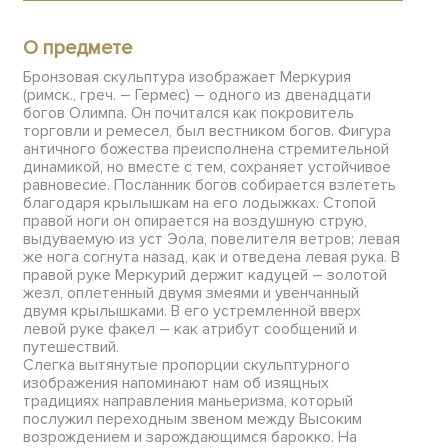
О предмете
Бронзовая скульптура изображает Меркурия
(римск., греч. – Гермес) – одного из двенадцати
богов Олимпа. Он почитался как покровитель
торговли и ремесел, был вестником богов. Фигура
античного божества преисполнена стремительной
динамикой, но вместе с тем, сохраняет устойчивое
равновесие. Посланник богов собирается взлететь
благодаря крылышкам на его лодыжках. Стопой
правой ноги он опирается на воздушную струю,
выдуваемую из уст Эола, повелителя ветров; левая
же нога согнута назад, как и отведена левая рука. В
правой руке Меркурий держит кадуцей – золотой
жезл, оплетенный двумя змеями и увенчанный
двумя крылышками. В его устремленной вверх
левой руке факел – как атрибут сообщений и
путешествий.
Слегка вытянутые пропорции скульптурного
изображения напоминают нам об изящных
традициях направления маньеризма, который
послужил переходным звеном между Высоким
возрождением и зарождающимся барокко. На