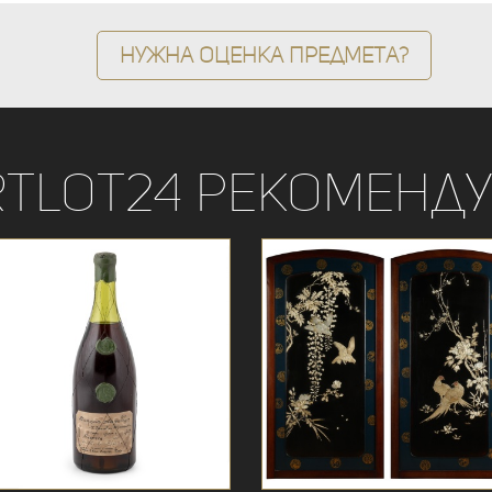
Нужна оценка предмета?
rtLot24 рекоменду