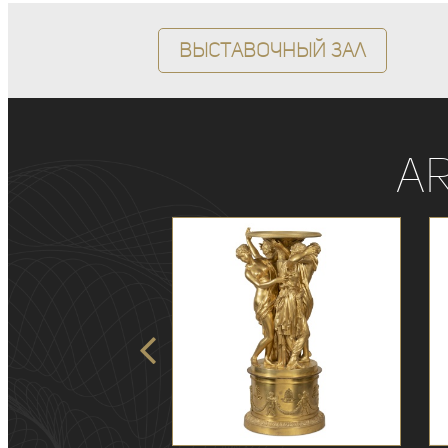
Выставочный зал
A