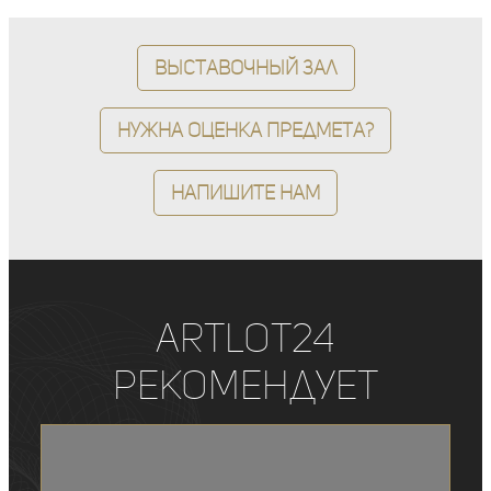
Выставочный зал
Нужна оценка предмета?
Напишите нам
ArtLot24
рекомендует