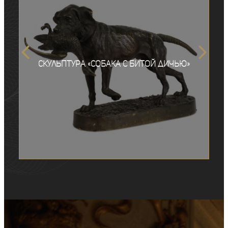
Скульптура «Собака с битой дичью»