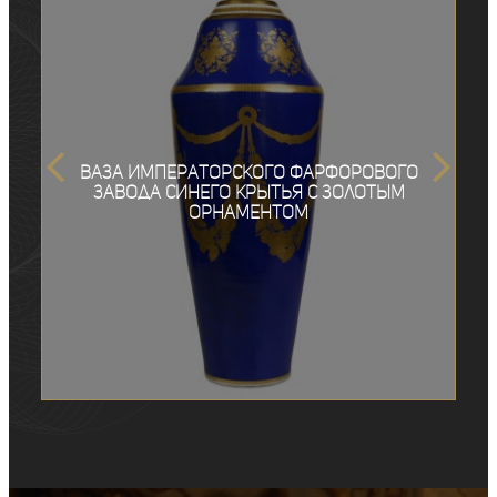
Ваза Императорского фарфорового
завода синего крытья с золотым
орнаментом