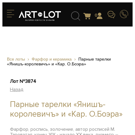
0
Все лоты
Фарфор и керамика
Парные тарелки
«Янишъ-королевичъ» и «Кар. О.Боэра»
Лот №3874
Назад
Парные тарелки «Янишъ-
королевичъ» и «Кар. О.Боэра»
Фарфор, роспись, золочение, автор росписей М.
Тароватая, конец XIX - начало XX века, диаметр –