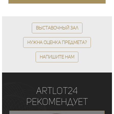
Выставочный зал
Нужна оценка предмета?
Напишите нам
ArtLot24
рекомендует