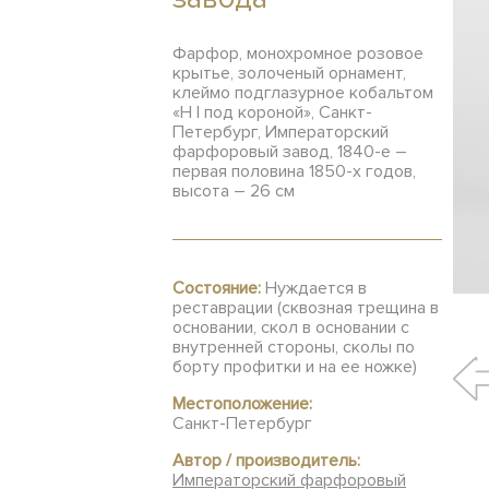
Фарфор, монохромное розовое
крытье, золоченый орнамент,
клеймо подглазурное кобальтом
«Н I под короной», Санкт-
Петербург, Императорский
фарфоровый завод, 1840-е –
первая половина 1850-х годов,
высота – 26 см
Состояние:
Нуждается в
реставрации (сквозная трещина в
основании, скол в основании с
внутренней стороны, сколы по
борту профитки и на ее ножке)
Местоположение:
Санкт-Петербург
Автор / производитель:
Императорский фарфоровый