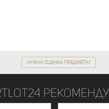
Нужна оценка предмета?
rtLot24 рекоменду