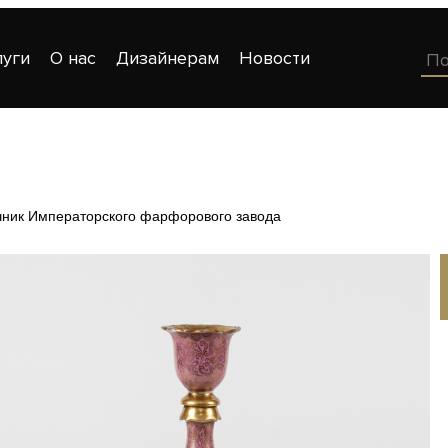
луги
О нас
Дизайнерам
Новости
чник Императорского фарфорового завода