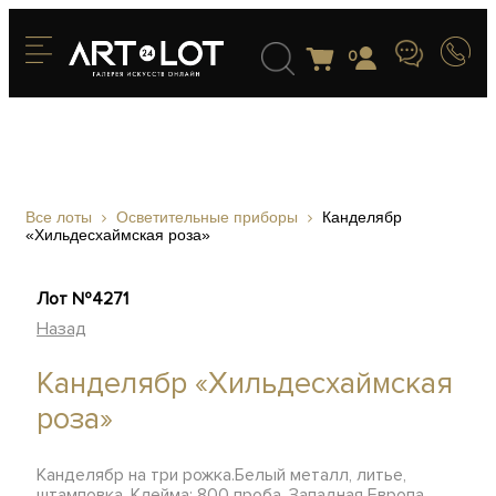
0
Все лоты
Осветительные приборы
Канделябр
«Хильдесхаймская роза»
Лот №4271
Назад
Канделябр «Хильдесхаймская
роза»
Канделябр на три рожка.Белый металл, литье,
штамповка. Клейма: 800 проба, Западная Европа,