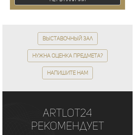
Выставочный зал
Нужна оценка предмета?
Напишите нам
ArtLot24
рекомендует