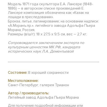
Модель 1871 года скульптора Е.А. Лансере (1848-
1886) – в авторском списке произведений Е.
Лансере композиция обозначена как «Казак на
лошади в преследовании».
Бронза, литье, патинирование; на основании надписи:
«А.Моранъ.пр.». литейного завода Адольфа Пьера
Морана, Россия.
Размеры (в/ш/г): 18 х 27,5 х 9,5 см, вес – 2,7 кг.
Сопровождается заключением эксперта по
культурным ценностям МК РФ, кандидата
исторических наук Л.А. Дементьевой
Состояние:
В хорошей сохранности
Местоположение:
Санкт-Петербург, галерея Трианон
Автор / производитель:
Литейный завод Адольфа Пьера Морана
Для получения подробной информации или