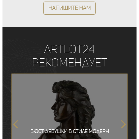
Напишите нам
ArtLot24
рекомендует
Бюст девушки в стиле модерн