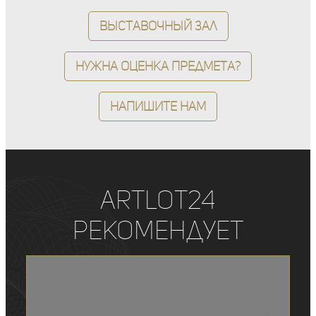
Выставочный зал
Нужна оценка предмета?
Напишите нам
ArtLot24
рекомендует