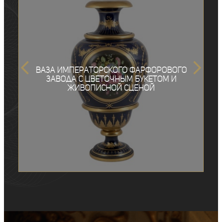
Ваза Императорского фарфорового
завода с цветочным букетом и
живописной сценой