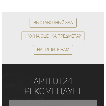
Выставочный зал
Нужна оценка предмета?
Напишите нам
ArtLot24
рекомендует