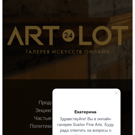
Продавцу
Покупателю
Энциклопедия
О галерее
Екатерина
Частые вопросы
Контакты
Здравствуйте! Вы в онлайн-
галерее Suslov Fine Arts. Буду
Политика конфиденциальности
рада ответить на вопросы о