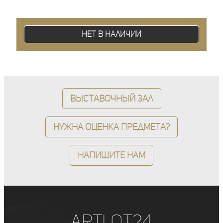
Нет в наличии
Выставочный зал
Нужна оценка предмета?
Напишите нам
ArtLot24