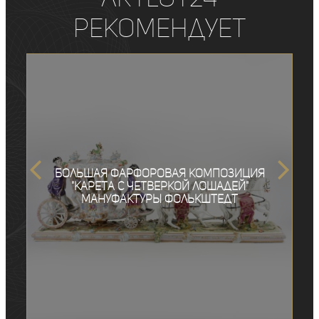
рекомендует
Большая фарфоровая композиция
"Карета с четверкой лошадей"
мануфактуры Фолькштедт