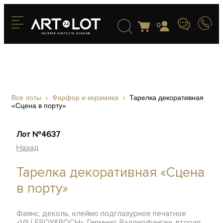
0
Все лоты
Фарфор и керамика
Тарелка декоративная
«Сцена в порту»
Лот №4637
Назад
Тарелка декоративная «Сцена
в порту»
Фаянс, деколь, клеймо подглазурное печатное
«VILLEROY&BOCH», Гермния, Валлерфанген, вторая