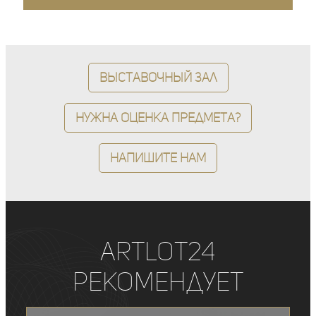
Выставочный зал
Нужна оценка предмета?
Напишите нам
ArtLot24
рекомендует