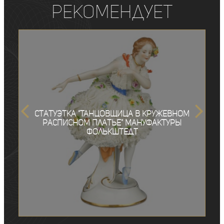
рекомендует
Статуэтка "Танцовщица в кружевном
расписном платье" мануфактуры
Фолькштедт