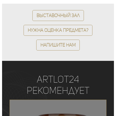
Выставочный зал
Нужна оценка предмета?
Напишите нам
ArtLot24
рекомендует