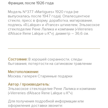
Франция, после 1926 года
Модель №377 «Martigues» 1920 года (не
выпускалась после 1947 года). Опалесцентное
стекло, пресс в форму, доработка, матирование,
подпись «R.Lalique» и «France» штихелем, Эльзасское
стеклоделие Рене Лалика и компании («Verreries
d'Alsace Rene Lalique u К°»), диаметр – 36,6 см.
Состояние:
В хорошей сохранности, следы
бытования, потертости на сатиновом травлении
Местоположение:
Москва, галерея Старинные подарки
Автор / производитель:
Эльзасское стеклоделие Рене Лалика и компании
(«Verreries d'Alsace Rene Lalique u К°»)
Для получения подробной информации или
оформления доставки звоните: