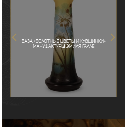
Ваза «Болотные цветы и кувшинки»
мануфактуры Эмиля Галле