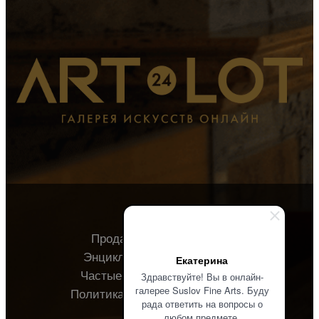
Продавцу
Покупателю
Энциклопедия
О галерее
Екатерина
Частые вопросы
Контакты
Здравствуйте! Вы в онлайн-
галерее Suslov Fine Arts. Буду
Политика конфиденциальности
рада ответить на вопросы о
любом предмете.