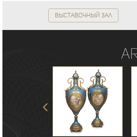
Выставочный зал
A