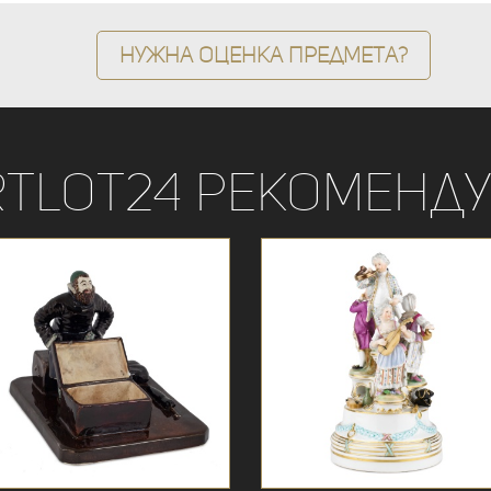
Нужна оценка предмета?
rtLot24 рекоменду