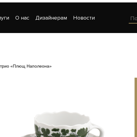
луги
О нас
Дизайнерам
Новости
 трио «Плющ Наполеона»