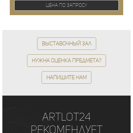
Цена по запросу
Выставочный зал
Нужна оценка предмета?
Напишите нам
ArtLot24
рекомендует