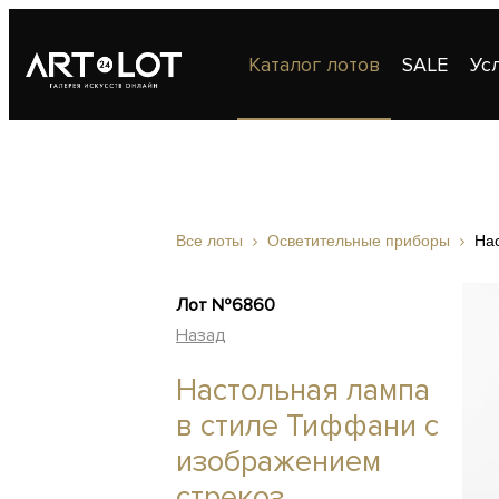
Каталог лотов
SALE
Ус
Публикации
Контакты
Все лоты
Осветительные приборы
На
Лот №6860
Назад
Настольная лампа
в стиле Тиффани с
изображением
стрекоз