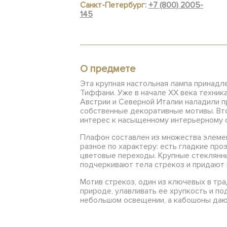
Санкт-Петербург:
+7 (800) 2005-
145
О предмете
Эта крупная настольная лампа принадл
Тиффани. Уже в начале XX века техник
Австрии и Северной Италии наладили п
собственные декоративные мотивы. Втор
интерес к насыщенному интерьерному с
Плафон составлен из множества элеме
разное по характеру: есть гладкие пр
цветовые переходы. Крупные стеклянн
подчеркивают тела стрекоз и придают
Мотив стрекоз, один из ключевых в тр
природе, улавливать ее хрупкость и п
небольшом освещении, а кабошоны даю