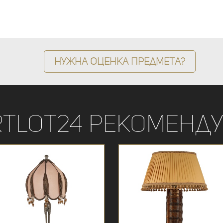
Нужна оценка предмета?
rtLot24 рекоменду