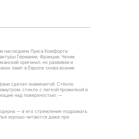
ным наследием Луиса Комфорта
ктуры Германии, Франции, Чехии,
анский оригинал, но развивая и
ких ламп: в Европе снова возник
фани сделал знаменитой. Стекло
ламутром, стекло с легкой прожилкой и
ающие над поверхностью, —
модерна — в его стремление подражать
ылья хорошо читаются даже при