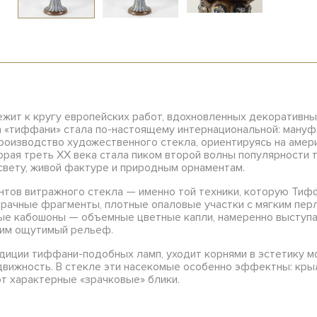
ежит к кругу европейских работ, вдохновленных декоратив
а «тиффани» стала по-настоящему интернациональной: мануфа
роизводство художественного стекла, ориентируясь на америк
ая треть XX века стала пиком второй волны популярности та
вету, живой фактуре и природным орнаментам.
нтов витражного стекла — именно той техники, которую Тиф
озрачные фрагменты, плотные опаловые участки с мягким пер
ые кабошоны — объемные цветные капли, намеренно выступ
 им ощутимый рельеф.
адиции тиффани-подобных ламп, уходит корнями в эстетику 
одвижность. В стекле эти насекомые особенно эффектны: кр
т характерные «зрачковые» блики.