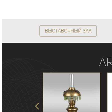
Выставочный зал
A