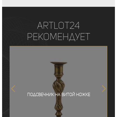
ArtLot24
рекомендует
Подсвечник на витой ножке