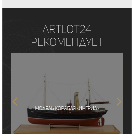
ArtLot24
рекомендует
Модель корабля «Ингрид»