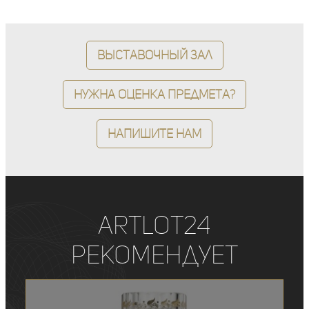
Выставочный зал
Нужна оценка предмета?
Напишите нам
ArtLot24
рекомендует