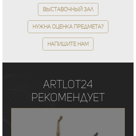
Выставочный зал
Нужна оценка предмета?
Напишите нам
ArtLot24
рекомендует