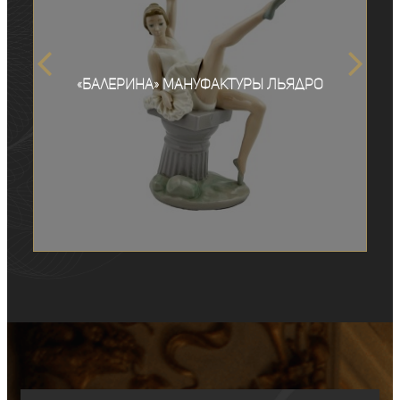
«Балерина» мануфактуры Льядро