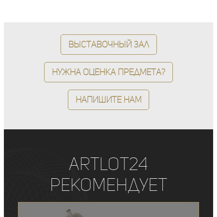
Выставочный зал
Нужна оценка предмета?
Напишите нам
ArtLot24
рекомендует