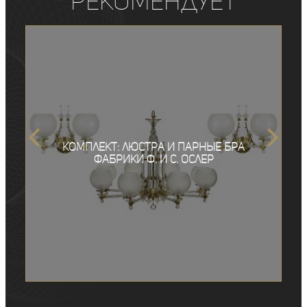
рекомендует
Комплект: люстра и парные бра
фабрики Ф. и С. Ослер