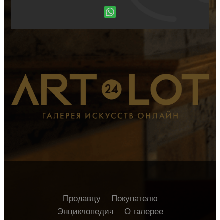
Продавцу
Покупателю
Энциклопедия
О галерее