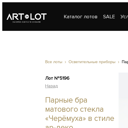
Каталог лотов
SALE
Ус
Публикации
Контакты
Все лоты
Осветительные приборы
Пар
Лот №5196
Назад
Парные бра
матового стекла
«Черёмуха» в стиле
ар-деко