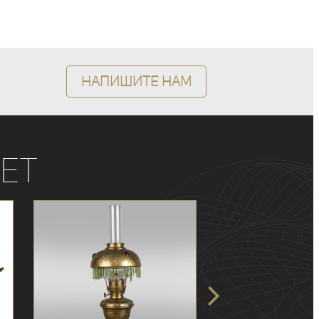
Напишите нам
ет