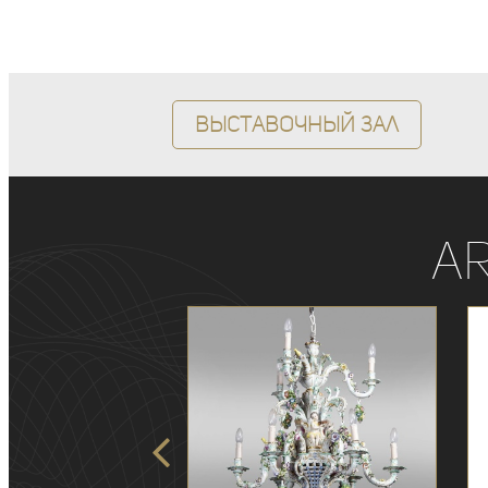
Выставочный зал
A