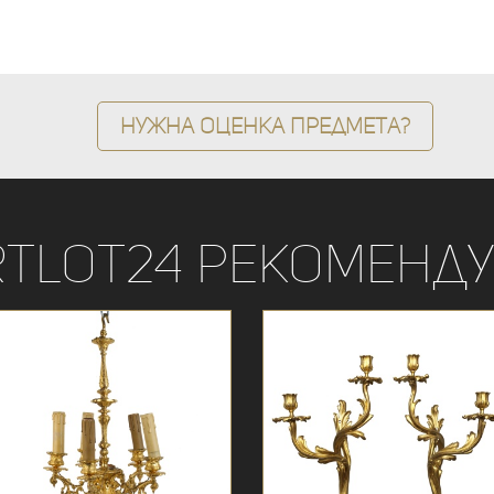
Нужна оценка предмета?
rtLot24 рекоменду