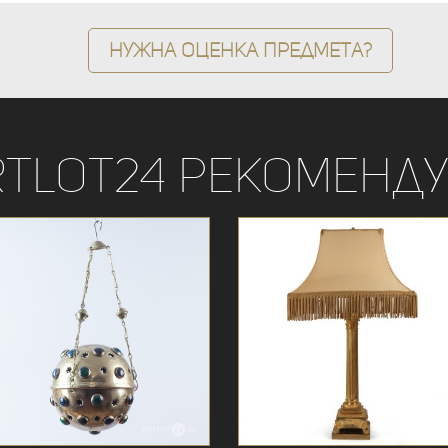
Нужна оценка предмета?
rtLot24 рекоменду