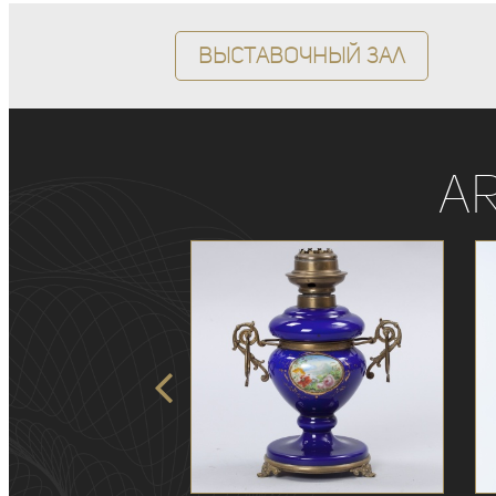
Выставочный зал
A