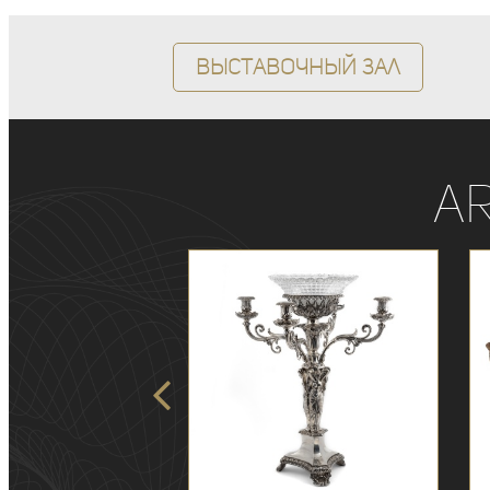
Выставочный зал
A