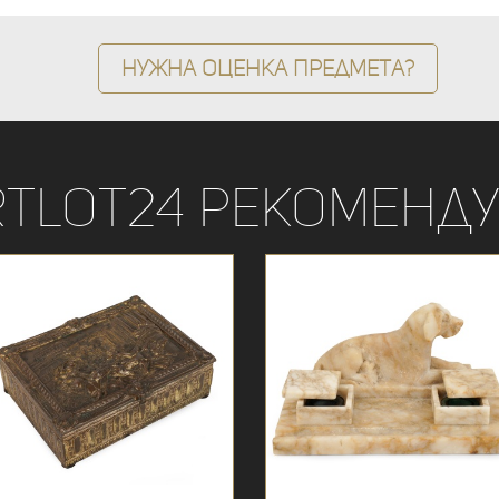
Нужна оценка предмета?
rtLot24 рекоменду