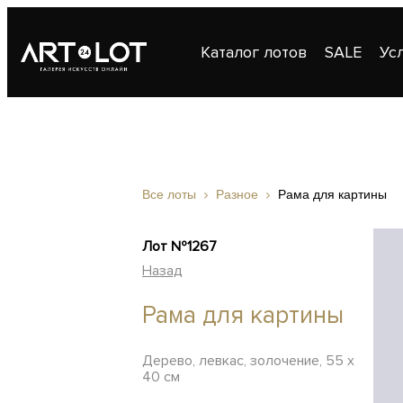
Каталог лотов
SALE
Ус
Публикации
Контакты
Все лоты
Разное
Рама для картины
Лот №1267
Назад
Рама для картины
Дерево, левкас, золочение, 55 х
40 см