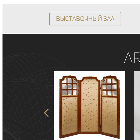
Выставочный зал
A