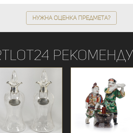
Нужна оценка предмета?
rtLot24 рекоменду