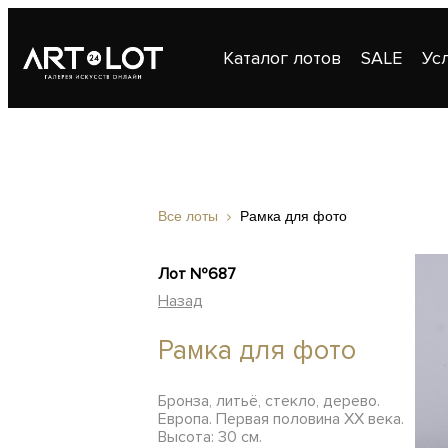
Каталог лотов
SALE
Ус
Публикации
Контакты
Все лоты
Рамка для фото
Лот №687
Назад
Рамка для фото
Бронза, литьё, стекло, дерево.
Европа. Первая половина ХХ века.
Высота: 30 см.