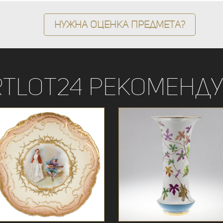
Нужна оценка предмета?
rtLot24 рекоменду