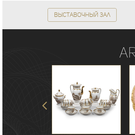
Выставочный зал
A