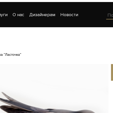
луги
О нас
Дизайнерам
Новости
ка "Ласточка"