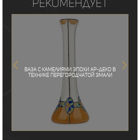
рекомендует
Ваза с камелиями эпохи ар-деко в
технике перегородчатой эмали