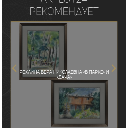
рекомендует
Рохлина Вера Николаевна «В парке» и
«Дача»