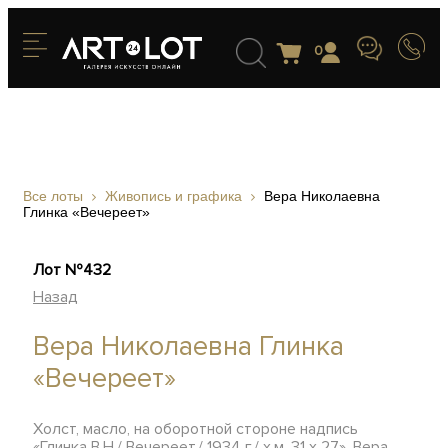
0
Все лоты
Живопись и графика
Вера Николаевна
Глинка «Вечереет»
Лот №432
Назад
Вера Николаевна Глинка
«Вечереет»
Холст, масло, на оборотной стороне надпись
«Глинка В.Н./ Вечереет./ 1934 г./ х.м. 31 х 27», Вера