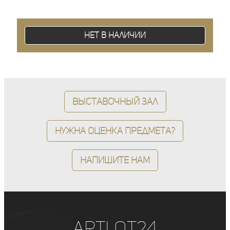
Нет в наличии
Выставочный зал
Нужна оценка предмета?
Напишите нам
ArtLot24