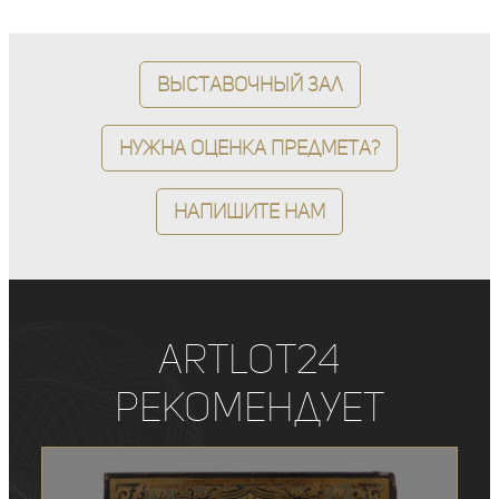
Выставочный зал
Нужна оценка предмета?
Напишите нам
ArtLot24
рекомендует