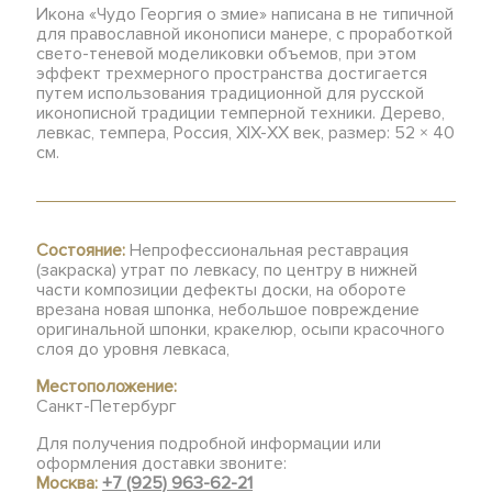
Икона «Чудо Георгия о змие» написана в не типичной
для православной иконописи манере, с проработкой
свето-теневой моделиковки объемов, при этом
эффект трехмерного пространства достигается
путем использования традиционной для русской
иконописной традиции темперной техники. Дерево,
левкас, темпера, Россия, XIX-ХХ век, размер: 52 × 40
см.
Состояние:
Непрофессиональная реставрация
(закраска) утрат по левкасу, по центру в нижней
части композиции дефекты доски, на обороте
врезана новая шпонка, небольшое повреждение
оригинальной шпонки, кракелюр, осыпи красочного
слоя до уровня левкаса,
Местоположение:
Санкт-Петербург
Для получения подробной информации или
оформления доставки звоните:
Москва:
+7 (925) 963-62-21