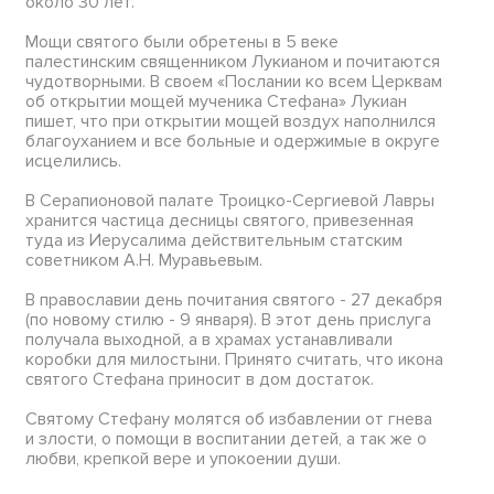
около 30 лет.
Мощи святого были обретены в 5 веке
палестинским священником Лукианом и почитаются
чудотворными. В своем «Послании ко всем Церквам
об открытии мощей мученика Стефана» Лукиан
пишет, что при открытии мощей воздух наполнился
благоуханием и все больные и одержимые в округе
исцелились.
В Серапионовой палате Троицко-Сергиевой Лавры
хранится частица десницы святого, привезенная
туда из Иерусалима действительным статским
советником А.Н. Муравьевым.
В православии день почитания святого - 27 декабря
(по новому стилю - 9 января). В этот день прислуга
получала выходной, а в храмах устанавливали
коробки для милостыни. Принято считать, что икона
святого Стефана приносит в дом достаток.
Святому Стефану молятся об избавлении от гнева
и злости, о помощи в воспитании детей, а так же о
любви, крепкой вере и упокоении души.