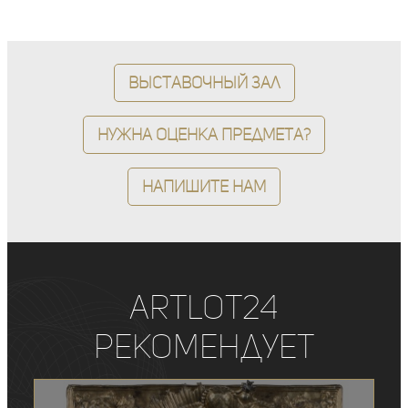
Выставочный зал
Нужна оценка предмета?
Напишите нам
ArtLot24
рекомендует