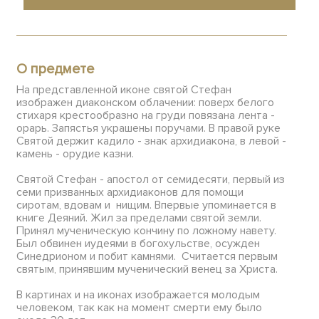
О предмете
На представленной иконе святой Стефан
изображен диаконском облачении: поверх белого
стихаря крестообразно на груди повязана лента -
орарь. Запястья украшены поручами. В правой руке
Святой держит кадило - знак архидиакона, в левой -
камень - орудие казни.
Святой Стефан - апостол от семидесяти, первый из
семи призванных архидиаконов для помощи
сиротам, вдовам и нищим. Впервые упоминается в
книге Деяний. Жил за пределами святой земли.
Принял мученическую кончину по ложному навету.
Был обвинен иудеями в богохульстве, осужден
Синедрионом и побит камнями. Считается первым
святым, принявшим мученический венец за Христа.
В картинах и на иконах изображается молодым
человеком, так как на момент смерти ему было