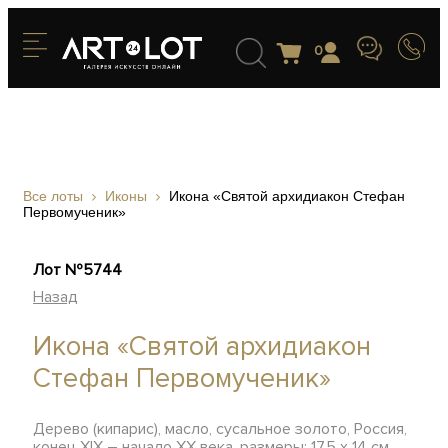
0
Все лоты
Иконы
Икона «Святой архидиакон Стефан
Первомученик»
Лот №5744
Назад
Икона «Святой архидиакон
Стефан Первомученик»
Дерево (кипарис), масло, сусальное золото, Россия,
конец XIX – начало XX века, размеры: 17,5 х 14 см