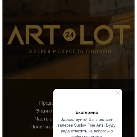
Продавцу
Покупателю
Энциклопедия
О галерее
Екатерина
Частые вопросы
Контакты
Здравствуйте! Вы в онлайн-
галерее Suslov Fine Arts. Буду
Политика конфиденциальности
рада ответить на вопросы о
любом предмете.