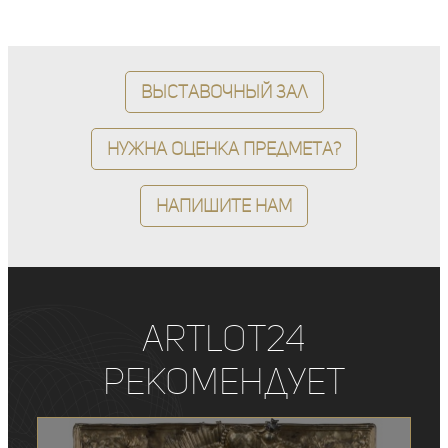
Выставочный зал
Нужна оценка предмета?
Напишите нам
ArtLot24
рекомендует